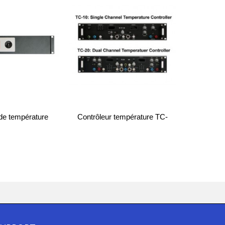
de température
Contrôleur température TC-
Contrôleu
TC07
10/20