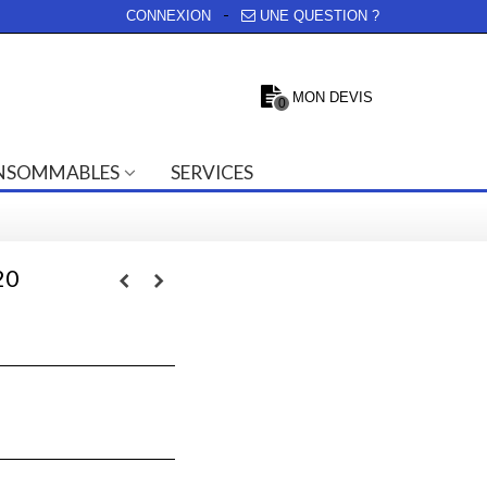
CONNEXION
UNE QUESTION ?
MON DEVIS
0
NSOMMABLES
SERVICES
20