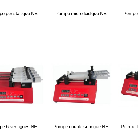
e péristaltique NE-
Pompe microfluidique NE-
Pompe 
9000
1002X
e 6 seringues NE-
Pompe double seringue NE-
Pompe 1
1600
4000