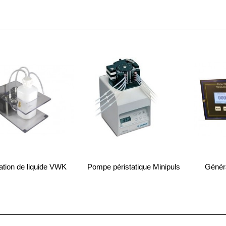
ation de liquide VWK
Pompe péristatique Minipuls
Généra
3