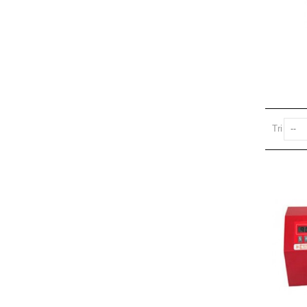
Tri
--